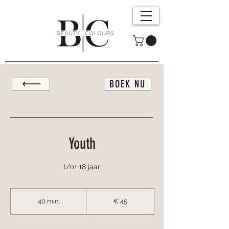
BOEK NU
Youth
t/m 18 jaar
45
euro
40 min.
4
€ 45
0
m
i