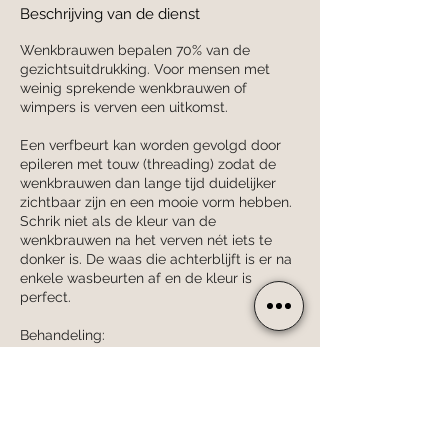
Beschrijving van de dienst
n
.
Wenkbrauwen bepalen 70% van de
gezichtsuitdrukking. Voor mensen met
weinig sprekende wenkbrauwen of
wimpers is verven een uitkomst.
Een verfbeurt kan worden gevolgd door
epileren met touw (threading) zodat de
wenkbrauwen dan lange tijd duidelijker
zichtbaar zijn en een mooie vorm hebben.
Schrik niet als de kleur van de
wenkbrauwen na het verven nét iets te
donker is. De waas die achterblijft is er na
enkele wasbeurten af en de kleur is
perfect.
Behandeling:
- Reinigen van de huid & evt. make-up
- Verven van de wenkbrauwen
- Uitspoelen & verzorgen van de
wenkbrauwen