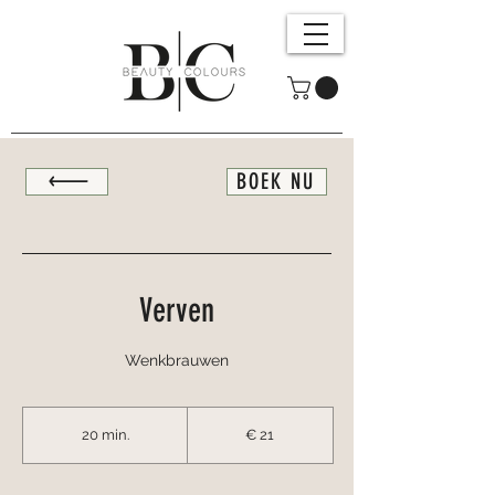
BOEK NU
Verven
Wenkbrauwen
21
euro
20 min.
2
€ 21
0
m
i