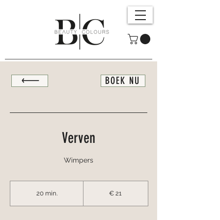
BOEK NU
Verven
Wimpers
21
euro
20 min.
2
€ 21
0
m
i