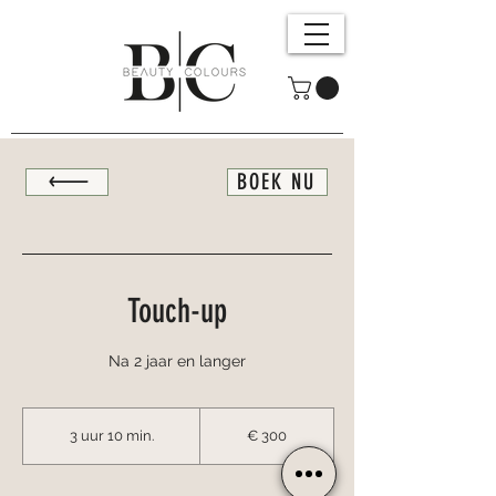
BOEK NU
Touch-up
Na 2 jaar en langer
300
euro
3 uur 10 min.
3
€ 300
u
u
r