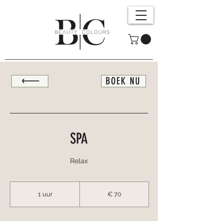
BOEK NU
SPA
Relax
70
euro
1 uur
1
€ 70
u
u