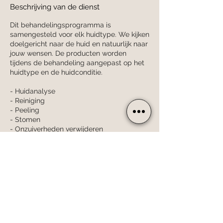
Beschrijving van de dienst
Dit behandelingsprogramma is
samengesteld voor elk huidtype. We kijken
doelgericht naar de huid en natuurlijk naar
jouw wensen. De producten worden
tijdens de behandeling aangepast op het
huidtype en de huidconditie.
- Huidanalyse
- Reiniging
- Peeling
- Stomen
- Onzuiverheden verwijderen
- Extra*
- Massage van gezicht, decolleté,
schouders & nek
- Masker
- Inmasseren van de crème of emulsie
* Bij een extra heb je keuze uit: het
ontharen van je wenkbrauwen, bovenlip
en/of kin of het verven van je wimpers