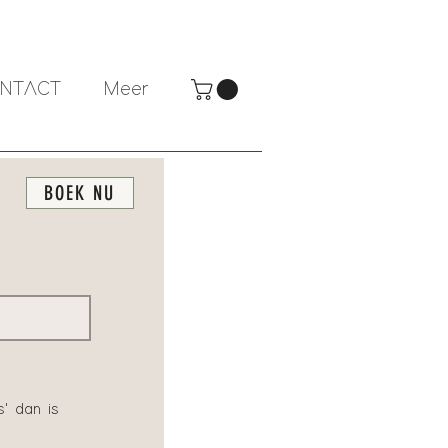
NTACT
Meer
BOEK NU
' dan is