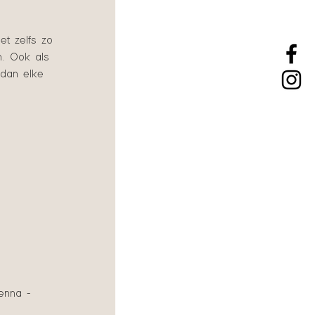
et zelfs zo
n. Ook als
 dan elke
enna -