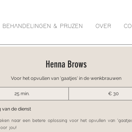
BEHANDELINGEN & PRIJZEN
OVER
CO
Henna Brows
Voor het opvullen van 'gaatjes' in de wenkbrauwen
30
25 min.
2
euro
€ 30
5
m
g van de dienst
i
eken naar een betere oplossing voor het opvullen van 'gaatjes
n
oor jou!
.