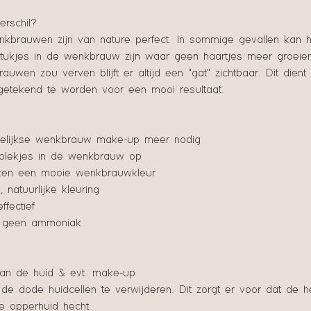
erschil?
enkbrauwen zijn van nature perfect. In sommige gevallen kan h
 stukjes in de wenkbrauw zijn waar geen haartjes meer groeie
auwen zou verven blijft er altijd een "gat" zichtbaar. Dit dient
getekend te worden voor een mooi resultaat.
elijkse wenkbrauw make-up meer nodig
 plekjes in de wenkbrauw op
ken een mooie wenkbrauwkleur
natuurlijke kleuring
ffectief
, geen ammoniak
:
van de huid & evt. make-up
de dode huidcellen te verwijderen. Dit zorgt er voor dat de h
e opperhuid hecht.