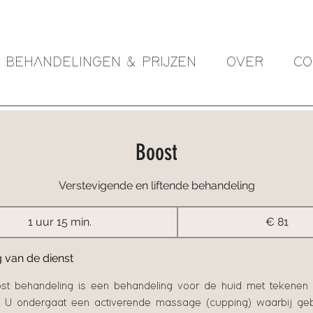
BEHANDELINGEN & PRIJZEN
OVER
CO
Boost
Verstevigende en liftende behandeling
81
1 uur 15 min.
1
euro
€ 81
u
u
g van de dienst
1
t behandeling is een behandeling voor de huid met tekenen
5
. U ondergaat een activerende massage (cupping) waarbij geb
m