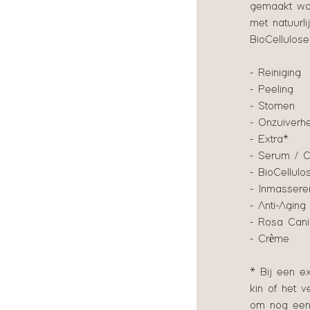
gemaakt wor
met natuurl
BioCellulos
- Reiniging
- Peeling
- Stomen
- Onzuiverh
- Extra*
- Serum / 
- BioCellul
- Inmassere
- Anti-Agin
- Rosa Canin
- Crème
* Bij een e
kin of het 
om nog een 