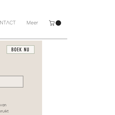
NTACT
Meer
BOEK NU
 van
ruikt