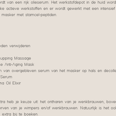
dt van een rijk olieserum. Het werkstofdepot in de huid word
i
ijke actieve werkstoffen en er wordt gewerkt met een intensief
n
e masker met stamcel-peptiden.
.
eden verwijderen
Cupping Massage
ose Anti-Aging Mask
n van overgebleven serum van het masker op hals en decolle
g Serum
a Oil Elixir
xtra heb je keuze uit: het ontharen van je wenkbrauwen, boven
verven van je wimpers en/of wenkbrauwen. Natuurlijk is het oo
extra bij te boeken.