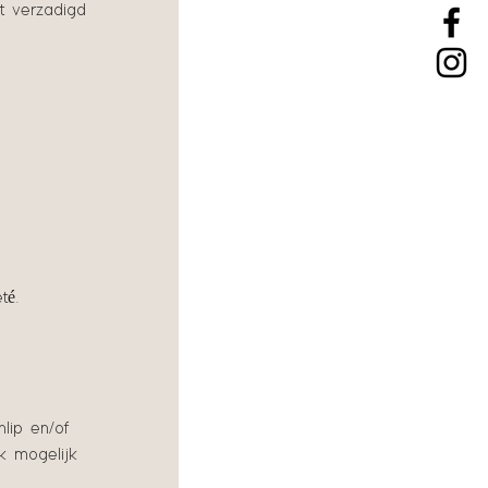
t verzadigd
té.
lip en/of
k mogelijk