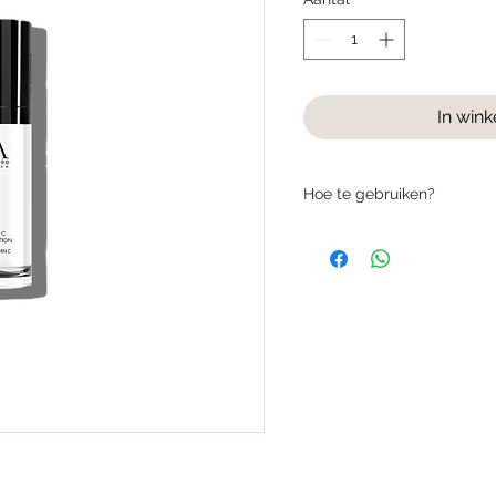
In win
Hoe te gebruiken?
• Geschikt voor direct dage
• Heb je een extreem gevo
om de dag aanbrengen en 
gebruik.