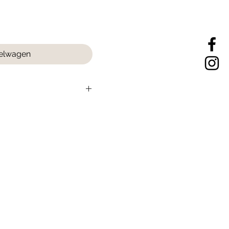
kelwagen
lijks gebruik.
elige huid? Begin dan met
bouw dit op naar dagelijks