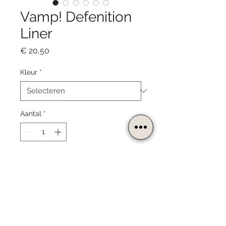
Vamp! Defenition
Liner
Prijs
€ 20,50
Kleur
*
Aantal
*
In winkelwagen
Vamp! Defenition Liner is een
vloeibare eyeliner en beschikbaar in
zes kleuren. Makkelijk en precies aan