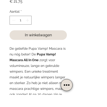
Prijs
€ 21,75
Aantal
*
In winkelwagen
De geliefde Pupa Vamp! Mascara is
nu nóg beter! De
Pupa Vamp!
Mascara All In One
zorgt voor
volumineuze, lange en gekrulde
wimpers. Een unieke treatment
maakt je natuurlijke wimpers langer
en sterker. Zo heb je niet alleen met
mascara prachtige wimpers, maar
ook zonder! Al na 30 dagen zijn je
wimpers voller, langer, dikker en
sterker. Verleidelijke wimpers zijn