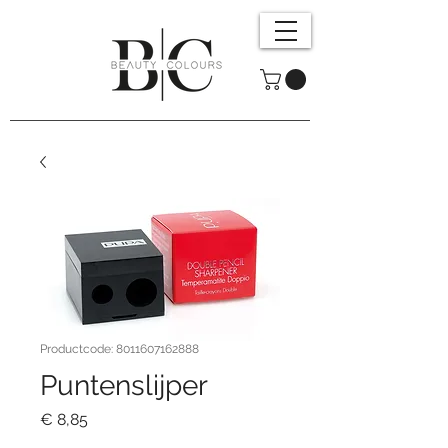
Productcode: 8011607162888
Puntenslijper
Prijs
€ 8,85