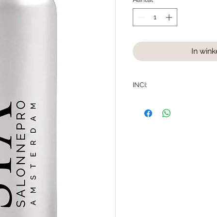
In win
INCI:
INCI: OLEA EUROPAEA FR
VERNICIFLUA PEEL CERA,
CERA, CANDELILLA CERA
SEED OIL, BUTYROSPERM
BUTTER, THEOBROMA CA
SIMMONDSIA CHINENSIS 
ALCOHOL, HIPPOPHAE RA
TOCOPHEROL.