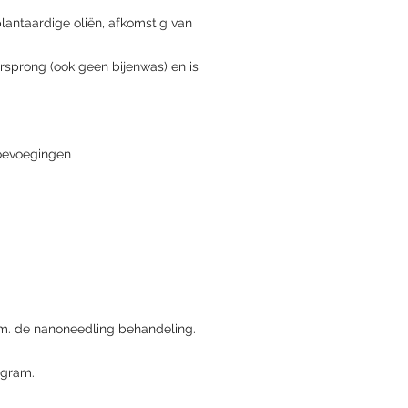
lantaardige oliën, afkomstig van
orsprong (ook geen bijenwas) en is
toevoegingen
c.m. de nanoneedling behandeling.
 gram.