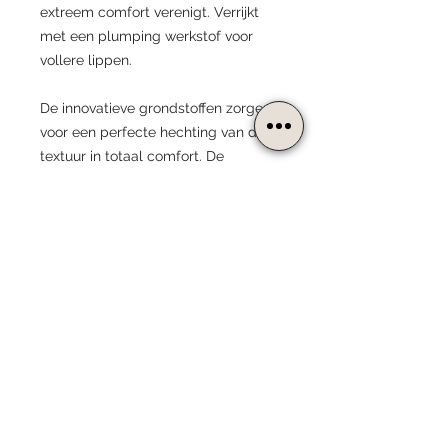
extreem comfort verenigt. Verrijkt
met een plumping werkstof voor
vollere lippen.
De innovatieve grondstoffen zorgen
voor een perfecte hechting van de
textuur in totaal comfort. De
speciale actieve stof stimuleert de
sebocyten die in de lippen aanwezig
zijn en de lipiden die daarin worden
geproduceerd. Deze activiteit geeft
hydratatie en glans, waardoor de
contouren van de lippen beter
worden gedefinieerd.
PRODUCTDETAILS:
De verleiding en uitgesproken
INGREDIËNTEN:
vrouwelijkheid komen tot uiting in