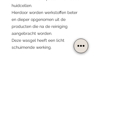
huidcellen.
Hierdoor worden werkstoffen beter
en dieper opgenomen uit de
producten die na de reiniging
aangebracht worden.
Deze wasgel heeft een licht
schuimende werking.
De verpakking heeft een inhoud van
200 ml.
INCI:
AQUA, SODIUM COCOYL
Huidtype:
GLUTAMATE, POLYSORBATE 20,
UREA, INULIN, HYDROLYZED
Geschikt voor alle huidtypen.
WHEAT PROTEIN, CITRIC ACID,
Hoe te gebruiken?
Zeer geschikt voor de huid met
LACTIC ACID, GLYCOLIC ACID,